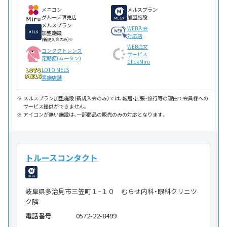
メニコン
メルスプラン
グループ販売店
加盟施設
メルスプラン
WEB入会
加盟施設
対応店
(新規入会のみ)※
WEB注文
コンタクトレンズ
サービス
定期便(ムータン)
ClickMiru
LOTO MELS
実施店舗
メルスプラン加盟施設（新規入会のみ）では、転居・出張・旅行等の理由で会員様への
サービス提供ができません。
アイコンが無い施設は、一部商品の販売のみの対応となります。
トルースコンタクト
岐阜県多治見市三笠町１−１０ むらせ内科・眼科クリニツ
ク隣
電話番号
0572-22-8499