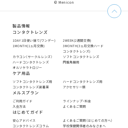
© Menicon
製品情報
コンタクトレンズ
1DAY 1日使い捨て(ワンデー)
2WEEK(2週間交換)
1MONTH(1ヵ月交換)
3MONTH(3ヵ月交換ハード
コンタクトレンズ)
カラコン（サークルレンズ）
ソフトコンタクトレンズ
ハードコンタクトレンズ
円錐角膜用
オルソケラトロジー
ケア用品
ソフトコンタクトレンズ用
ハードコンタクトレンズ用
コンタクトレンズ装着薬
アクセサリー類
メルスプラン
ご利用ガイド
ラインナップ・料金
入会方法
よくあるご質問
はじめてガイド
安心アドバイス
よくあるご質問（はじめての方へ）
コンタクトレンズコラム
学校保健関係者のみなさまへ