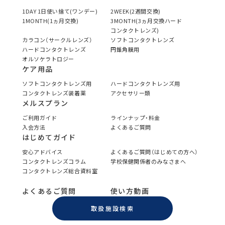
1DAY 1日使い捨て(ワンデー)
2WEEK(2週間交換)
1MONTH(1ヵ月交換)
3MONTH(3ヵ月交換ハード
コンタクトレンズ)
カラコン（サークルレンズ）
ソフトコンタクトレンズ
ハードコンタクトレンズ
円錐角膜用
オルソケラトロジー
ケア用品
ソフトコンタクトレンズ用
ハードコンタクトレンズ用
コンタクトレンズ装着薬
アクセサリー類
メルスプラン
ご利用ガイド
ラインナップ・料金
入会方法
よくあるご質問
はじめてガイド
安心アドバイス
よくあるご質問（はじめての方へ）
コンタクトレンズコラム
学校保健関係者のみなさまへ
コンタクトレンズ総合資料室
よくあるご質問
使い方動画
取扱施設検索