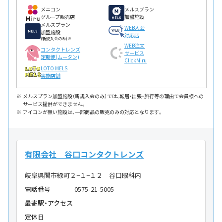
メニコン
メルスプラン
グループ販売店
加盟施設
メルスプラン
WEB入会
加盟施設
対応店
(新規入会のみ)※
WEB注文
コンタクトレンズ
サービス
定期便(ムータン)
ClickMiru
LOTO MELS
実施店舗
メルスプラン加盟施設（新規入会のみ）では、転居・出張・旅行等の理由で会員様への
サービス提供ができません。
アイコンが無い施設は、一部商品の販売のみの対応となります。
有限会社 谷口コンタクトレンズ
岐阜県関市緑町２−１−１２ 谷口眼科内
電話番号
0575-21-5005
最寄駅・アクセス
定休日