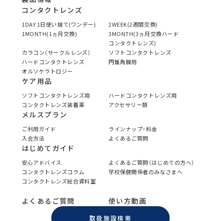
コンタクトレンズ
1DAY 1日使い捨て(ワンデー)
2WEEK(2週間交換)
1MONTH(1ヵ月交換)
3MONTH(3ヵ月交換ハード
コンタクトレンズ)
カラコン（サークルレンズ）
ソフトコンタクトレンズ
ハードコンタクトレンズ
円錐角膜用
オルソケラトロジー
ケア用品
ソフトコンタクトレンズ用
ハードコンタクトレンズ用
コンタクトレンズ装着薬
アクセサリー類
メルスプラン
ご利用ガイド
ラインナップ・料金
入会方法
よくあるご質問
はじめてガイド
安心アドバイス
よくあるご質問（はじめての方へ）
コンタクトレンズコラム
学校保健関係者のみなさまへ
コンタクトレンズ総合資料室
よくあるご質問
使い方動画
取扱施設検索