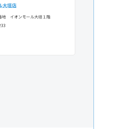
ル大垣店
番地 イオンモール大垣１階
233