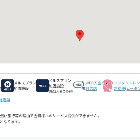
メルスプラン
メルスプラン
WEB入会
コンタクトレ
加盟施設
店
加盟施設
対応店
定期便(ムータン
(新規入会のみ)※
施店舗
・出張・旅行等の理由で会員様へのサービス提供ができません。
となります。