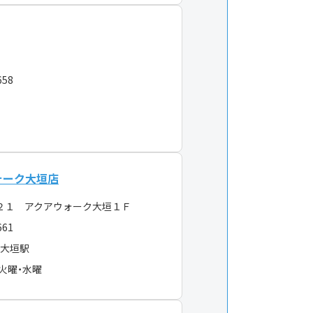
１
658
ォーク大垣店
２１ アクアウォーク大垣１Ｆ
661
線大垣駅
火曜・水曜