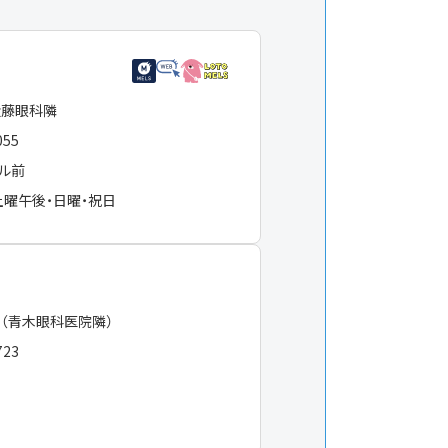
近藤眼科隣
055
ル前
土曜午後・日曜・祝日
（青木眼科医院隣）
723