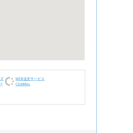
ンズ
WEB注文
サービス
)
ClickMiru