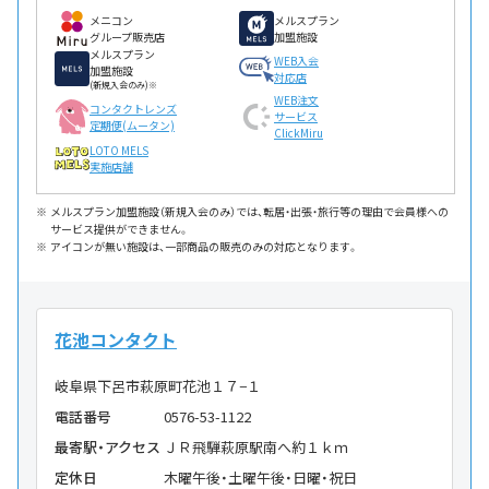
メニコン
メルスプラン
グループ販売店
加盟施設
メルスプラン
WEB入会
加盟施設
対応店
(新規入会のみ)※
WEB注文
コンタクトレンズ
サービス
定期便(ムータン)
ClickMiru
LOTO MELS
実施店舗
メルスプラン加盟施設（新規入会のみ）では、転居・出張・旅行等の理由で会員様への
サービス提供ができません。
アイコンが無い施設は、一部商品の販売のみの対応となります。
花池コンタクト
岐阜県下呂市萩原町花池１７−１
電話番号
0576-53-1122
最寄駅・アクセス
ＪＲ飛騨萩原駅南へ約１ｋｍ
定休日
木曜午後・土曜午後・日曜・祝日