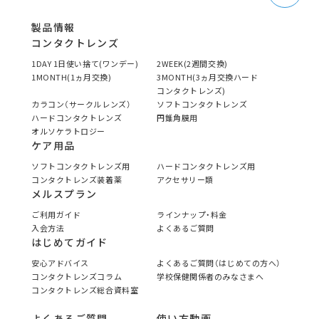
製品情報
コンタクトレンズ
1DAY 1日使い捨て(ワンデー)
2WEEK(2週間交換)
1MONTH(1ヵ月交換)
3MONTH(3ヵ月交換ハード
コンタクトレンズ)
カラコン（サークルレンズ）
ソフトコンタクトレンズ
ハードコンタクトレンズ
円錐角膜用
オルソケラトロジー
ケア用品
ソフトコンタクトレンズ用
ハードコンタクトレンズ用
コンタクトレンズ装着薬
アクセサリー類
メルスプラン
ご利用ガイド
ラインナップ・料金
入会方法
よくあるご質問
はじめてガイド
安心アドバイス
よくあるご質問（はじめての方へ）
コンタクトレンズコラム
学校保健関係者のみなさまへ
コンタクトレンズ総合資料室
よくあるご質問
使い方動画