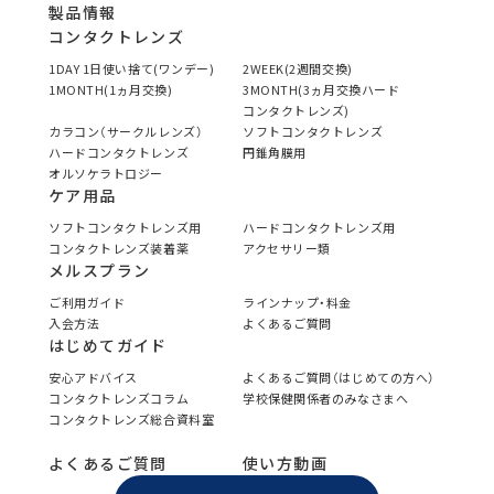
製品情報
コンタクトレンズ
1DAY 1日使い捨て(ワンデー)
2WEEK(2週間交換)
1MONTH(1ヵ月交換)
3MONTH(3ヵ月交換ハード
コンタクトレンズ)
カラコン（サークルレンズ）
ソフトコンタクトレンズ
ハードコンタクトレンズ
円錐角膜用
オルソケラトロジー
ケア用品
ソフトコンタクトレンズ用
ハードコンタクトレンズ用
コンタクトレンズ装着薬
アクセサリー類
メルスプラン
ご利用ガイド
ラインナップ・料金
入会方法
よくあるご質問
はじめてガイド
安心アドバイス
よくあるご質問（はじめての方へ）
コンタクトレンズコラム
学校保健関係者のみなさまへ
コンタクトレンズ総合資料室
よくあるご質問
使い方動画