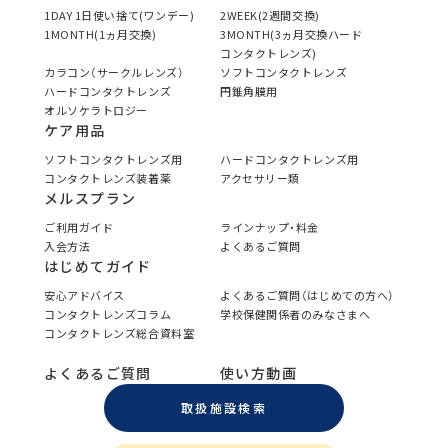
1DAY 1日使い捨て(ワンデー)
2WEEK(2週間交換)
1MONTH(1ヵ月交換)
3MONTH(3ヵ月交換ハード
コンタクトレンズ)
カラコン（サークルレンズ）
ソフトコンタクトレンズ
ハードコンタクトレンズ
円錐角膜用
オルソケラトロジー
ケア用品
ソフトコンタクトレンズ用
ハードコンタクトレンズ用
コンタクトレンズ装着薬
アクセサリー類
メルスプラン
ご利用ガイド
ラインナップ・料金
入会方法
よくあるご質問
はじめてガイド
安心アドバイス
よくあるご質問（はじめての方へ）
コンタクトレンズコラム
学校保健関係者のみなさまへ
コンタクトレンズ総合資料室
よくあるご質問
使い方動画
取扱施設検索