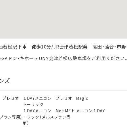
西若松駅下車 徒歩10分/JR会津若松駅発 高田・落合・市
EGAドン・キホーテUNY会津若松店駐車場をご利用ください。
ンズ
 プレミオ
１DAYメニコン プレミオ
Magic
トーリック
ン
１DAYメニコン MelsMEト
メニコン１DAY
スプラン専用）
ーリック（メルスプラン専
用）