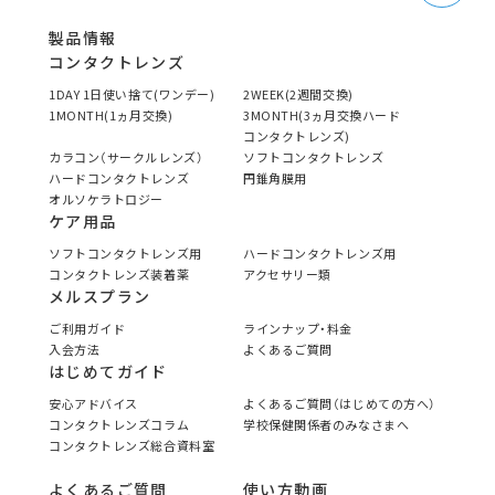
製品情報
コンタクトレンズ
1DAY 1日使い捨て(ワンデー)
2WEEK(2週間交換)
1MONTH(1ヵ月交換)
3MONTH(3ヵ月交換ハード
コンタクトレンズ)
カラコン（サークルレンズ）
ソフトコンタクトレンズ
ハードコンタクトレンズ
円錐角膜用
オルソケラトロジー
ケア用品
ソフトコンタクトレンズ用
ハードコンタクトレンズ用
コンタクトレンズ装着薬
アクセサリー類
メルスプラン
ご利用ガイド
ラインナップ・料金
入会方法
よくあるご質問
はじめてガイド
安心アドバイス
よくあるご質問（はじめての方へ）
コンタクトレンズコラム
学校保健関係者のみなさまへ
コンタクトレンズ総合資料室
よくあるご質問
使い方動画