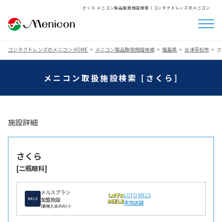
さくら メニコン製品取扱施設検索│コンタクトレンズのメニコン
コンタクトレンズのメニコン HOME
メニコン製品取扱施設検索
福島県
会津若松市
さ
メニコン取扱施設検索 [さくら]
施設詳細
さくら
[二瓶眼科]
メルスプラン
LOTO MELS
加盟施設
実施店舗
(新規入会のみ)※