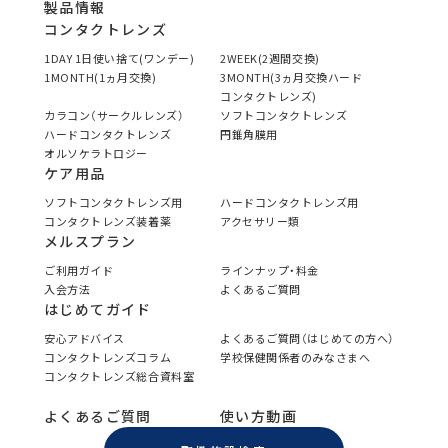
製品情報
コンタクトレンズ
1DAY 1日使い捨て(ワンデー)
2WEEK(2週間交換)
1MONTH(1ヵ月交換)
3MONTH(3ヵ月交換ハード
コンタクトレンズ)
カラコン（サークルレンズ）
ソフトコンタクトレンズ
ハードコンタクトレンズ
円錐角膜用
オルソケラトロジー
ケア用品
ソフトコンタクトレンズ用
ハードコンタクトレンズ用
コンタクトレンズ装着薬
アクセサリー類
メルスプラン
ご利用ガイド
ラインナップ・料金
入会方法
よくあるご質問
はじめてガイド
安心アドバイス
よくあるご質問（はじめての方へ）
コンタクトレンズコラム
学校保健関係者のみなさまへ
コンタクトレンズ総合資料室
よくあるご質問
使い方動画