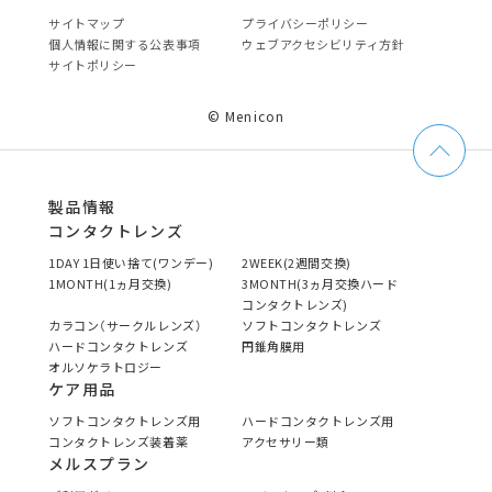
サイトマップ
プライバシーポリシー
個⼈情報に関する公表事項
ウェブアクセシビリティ方針
サイトポリシー
© Menicon
製品情報
コンタクトレンズ
1DAY 1日使い捨て(ワンデー)
2WEEK(2週間交換)
1MONTH(1ヵ月交換)
3MONTH(3ヵ月交換ハード
コンタクトレンズ)
カラコン（サークルレンズ）
ソフトコンタクトレンズ
ハードコンタクトレンズ
円錐角膜用
オルソケラトロジー
ケア用品
ソフトコンタクトレンズ用
ハードコンタクトレンズ用
コンタクトレンズ装着薬
アクセサリー類
メルスプラン