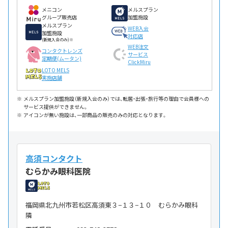
メニコン
メルスプラン
グループ販売店
加盟施設
メルスプラン
WEB入会
加盟施設
対応店
(新規入会のみ)※
WEB注文
コンタクトレンズ
サービス
定期便(ムータン)
ClickMiru
LOTO MELS
実施店舗
メルスプラン加盟施設（新規入会のみ）では、転居・出張・旅行等の理由で会員様への
サービス提供ができません。
アイコンが無い施設は、一部商品の販売のみの対応となります。
高須コンタクト
むらかみ眼科医院
福岡県北九州市若松区高須東３−１３−１０ むらかみ眼科
隣