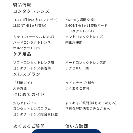
製品情報
コンタクトレンズ
1DAY 1日使い捨て(ワンデー)
2WEEK(2週間交換)
1MONTH(1ヵ月交換)
3MONTH(3ヵ月交換ハード
コンタクトレンズ)
カラコン（サークルレンズ）
ソフトコンタクトレンズ
ハードコンタクトレンズ
円錐角膜用
オルソケラトロジー
ケア用品
ソフトコンタクトレンズ用
ハードコンタクトレンズ用
コンタクトレンズ装着薬
アクセサリー類
メルスプラン
ご利用ガイド
ラインナップ・料金
入会方法
よくあるご質問
はじめてガイド
安心アドバイス
よくあるご質問（はじめての方へ）
コンタクトレンズコラム
学校保健関係者のみなさまへ
コンタクトレンズ総合資料室
よくあるご質問
使い方動画