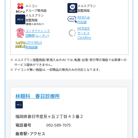
メニコン
メルスプラン
グループ販売店
加盟施設
メルスプラン
WEB入会
加盟施設
対応店
(新規入会のみ)※
WEB注文
コンタクトレンズ
サービス
定期便(ムータン)
ClickMiru
LOTO MELS
実施店舗
メルスプラン加盟施設（新規入会のみ）では、転居・出張・旅行等の理由で会員様への
サービス提供ができません。
アイコンが無い施設は、一部商品の販売のみの対応となります。
林眼科 春日診療所
福岡県春日市星見ヶ丘２丁目４３番２
電話番号
092-589-7075
最寄駅・アクセス