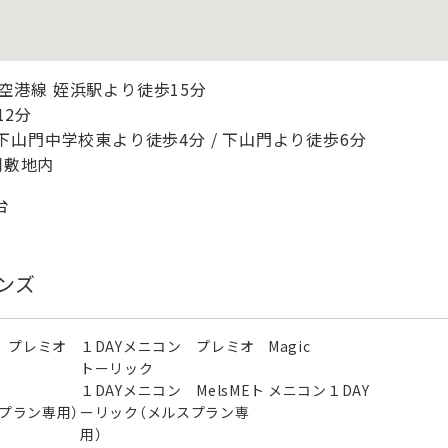
空港線 姪浜駅より徒歩15分
2分
下山門中学校東より徒歩4分 / 下山門より徒歩6分
同敷地内
台
ンズ
 プレミオ
１DAYメニコン プレミオ
Magic
トーリック
ン
１DAYメニコン MelsMEト
メニコン１DAY
スプラン専用）
ーリック（メルスプラン専
用）