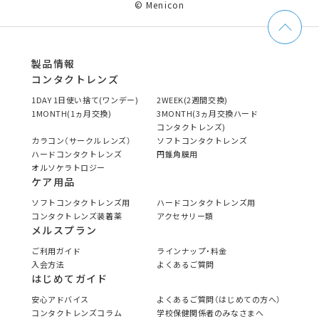
© Menicon
製品情報
コンタクトレンズ
1DAY 1日使い捨て(ワンデー)
2WEEK(2週間交換)
1MONTH(1ヵ月交換)
3MONTH(3ヵ月交換ハード
コンタクトレンズ)
カラコン（サークルレンズ）
ソフトコンタクトレンズ
ハードコンタクトレンズ
円錐角膜用
オルソケラトロジー
ケア用品
ソフトコンタクトレンズ用
ハードコンタクトレンズ用
コンタクトレンズ装着薬
アクセサリー類
メルスプラン
ご利用ガイド
ラインナップ・料金
入会方法
よくあるご質問
はじめてガイド
安心アドバイス
よくあるご質問（はじめての方へ）
コンタクトレンズコラム
学校保健関係者のみなさまへ