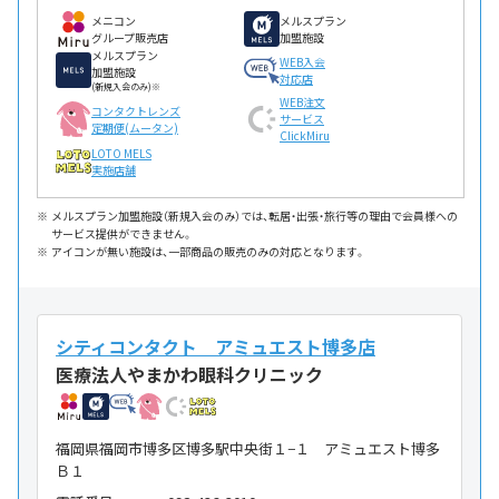
メニコン
メルスプラン
グループ販売店
加盟施設
メルスプラン
WEB入会
加盟施設
対応店
(新規入会のみ)※
WEB注文
コンタクトレンズ
サービス
定期便(ムータン)
ClickMiru
LOTO MELS
実施店舗
メルスプラン加盟施設（新規入会のみ）では、転居・出張・旅行等の理由で会員様への
サービス提供ができません。
アイコンが無い施設は、一部商品の販売のみの対応となります。
シティコンタクト アミュエスト博多店
医療法人やまかわ眼科クリニック
福岡県福岡市博多区博多駅中央街１−１ アミュエスト博多
Ｂ１