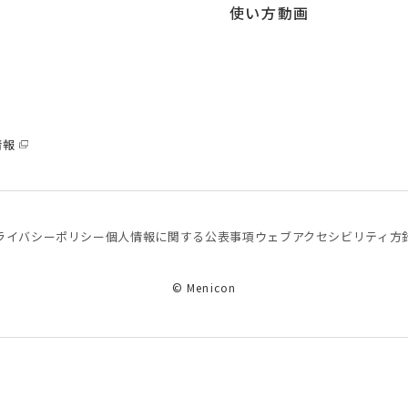
使い方動画
情報
ライバシーポリシー
個⼈情報に関する公表事項
ウェブアクセシビリティ方
© Menicon