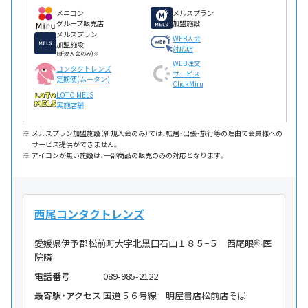
メニコン
メルスプラン
グループ販売店
加盟施設
メルスプラン
WEB入会
加盟施設
対応店
(新規入会のみ)※
WEB注文
コンタクトレンズ
サービス
定期便(ムータン)
ClickMiru
LOTO MELS
実施店舗
メルスプラン加盟施設（新規入会のみ）では、転居・出張・旅行等の理由で会員様への
サービス提供ができません。
アイコンが無い施設は、一部商品の販売のみの対応となります。
西尾コンタクトレンズ
愛媛県伊予郡松前町大字北黒田石山１８５−５ 西尾眼科医
院隣
電話番号
089-985-2122
最寄駅・アクセス
国道５６号線 明屋書店松前店そば