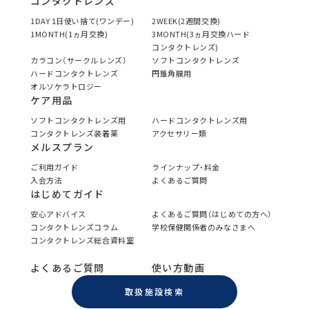
コンタクトレンズ
1DAY 1日使い捨て(ワンデー)
2WEEK(2週間交換)
1MONTH(1ヵ月交換)
3MONTH(3ヵ月交換ハード
コンタクトレンズ)
カラコン（サークルレンズ）
ソフトコンタクトレンズ
ハードコンタクトレンズ
円錐角膜用
オルソケラトロジー
ケア用品
ソフトコンタクトレンズ用
ハードコンタクトレンズ用
コンタクトレンズ装着薬
アクセサリー類
メルスプラン
ご利用ガイド
ラインナップ・料金
入会方法
よくあるご質問
はじめてガイド
安心アドバイス
よくあるご質問（はじめての方へ）
コンタクトレンズコラム
学校保健関係者のみなさまへ
コンタクトレンズ総合資料室
よくあるご質問
使い方動画
取扱施設検索