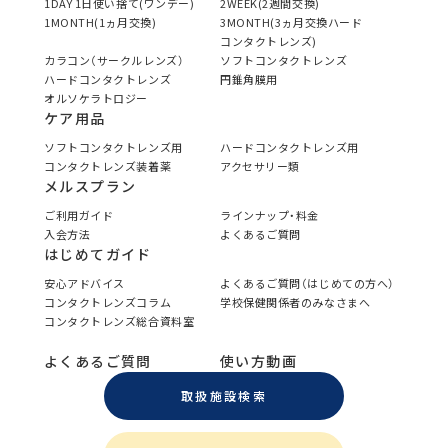
1DAY 1日使い捨て(ワンデー)
2WEEK(2週間交換)
1MONTH(1ヵ月交換)
3MONTH(3ヵ月交換ハード
コンタクトレンズ)
カラコン（サークルレンズ）
ソフトコンタクトレンズ
ハードコンタクトレンズ
円錐角膜用
オルソケラトロジー
ケア用品
ソフトコンタクトレンズ用
ハードコンタクトレンズ用
コンタクトレンズ装着薬
アクセサリー類
メルスプラン
ご利用ガイド
ラインナップ・料金
入会方法
よくあるご質問
はじめてガイド
安心アドバイス
よくあるご質問（はじめての方へ）
コンタクトレンズコラム
学校保健関係者のみなさまへ
コンタクトレンズ総合資料室
よくあるご質問
使い方動画
取扱施設検索