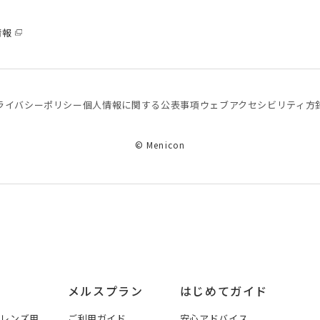
情報
ライバシーポリシー
個⼈情報に関する公表事項
ウェブアクセシビリティ方
© Menicon
メルスプラン
はじめてガイド
トレンズ用
ご利用ガイド
安心アドバイス