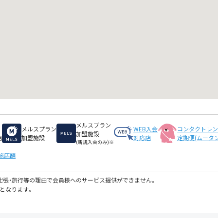
メルスプラン
メルスプラン
WEB入会
コンタクトレ
加盟施設
店
加盟施設
対応店
定期便(ムータン
(新規入会のみ)※
施店舗
・出張・旅行等の理由で会員様へのサービス提供ができません。
となります。