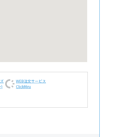
ンズ
WEB注文
サービス
)
ClickMiru