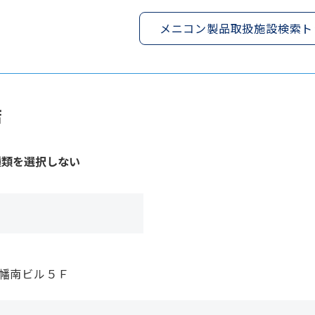
メニコン製品取扱施設検索ト
店
種類を選択しない
八幡南ビル５Ｆ