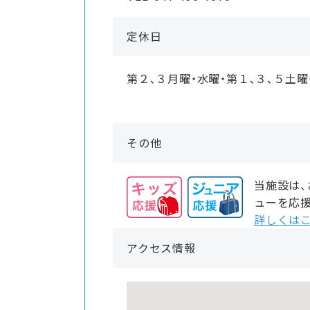
定休日
第２､３月曜・水曜・第１､３､５土曜
その他
当施設は
ューを応
詳しくはこ
アクセス情報