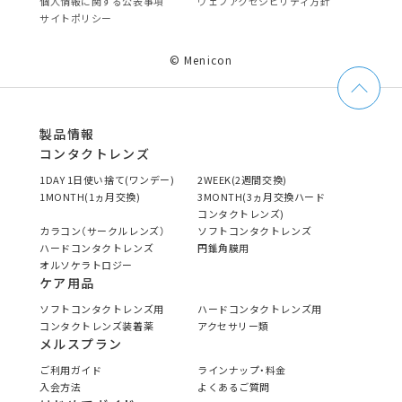
個⼈情報に関する公表事項
ウェブアクセシビリティ方針
サイトポリシー
© Menicon
製品情報
コンタクトレンズ
1DAY 1日使い捨て(ワンデー)
2WEEK(2週間交換)
1MONTH(1ヵ月交換)
3MONTH(3ヵ月交換ハード
コンタクトレンズ)
カラコン（サークルレンズ）
ソフトコンタクトレンズ
ハードコンタクトレンズ
円錐角膜用
オルソケラトロジー
ケア用品
ソフトコンタクトレンズ用
ハードコンタクトレンズ用
コンタクトレンズ装着薬
アクセサリー類
メルスプラン
ご利用ガイド
ラインナップ・料金
入会方法
よくあるご質問