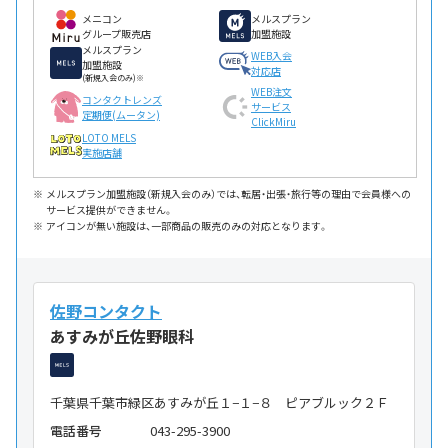
メニコン
メルスプラン
グループ販売店
加盟施設
メルスプラン
WEB入会
加盟施設
対応店
(新規入会のみ)※
WEB注文
コンタクトレンズ
サービス
定期便(ムータン)
ClickMiru
LOTO MELS
実施店舗
メルスプラン加盟施設（新規入会のみ）では、転居・出張・旅行等の理由で会員様への
サービス提供ができません。
アイコンが無い施設は、一部商品の販売のみの対応となります。
佐野コンタクト
あすみが丘佐野眼科
千葉県千葉市緑区あすみが丘１−１−８ ピアブルック２Ｆ
電話番号
043-295-3900