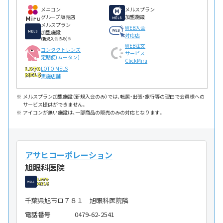
メニコン
メルスプラン
グループ販売店
加盟施設
メルスプラン
WEB入会
加盟施設
対応店
(新規入会のみ)※
WEB注文
コンタクトレンズ
サービス
定期便(ムータン)
ClickMiru
LOTO MELS
実施店舗
メルスプラン加盟施設（新規入会のみ）では、転居・出張・旅行等の理由で会員様への
サービス提供ができません。
アイコンが無い施設は、一部商品の販売のみの対応となります。
アサヒコーポレーション
旭眼科医院
千葉県旭市ロ７８１ 旭眼科医院隣
電話番号
0479-62-2541