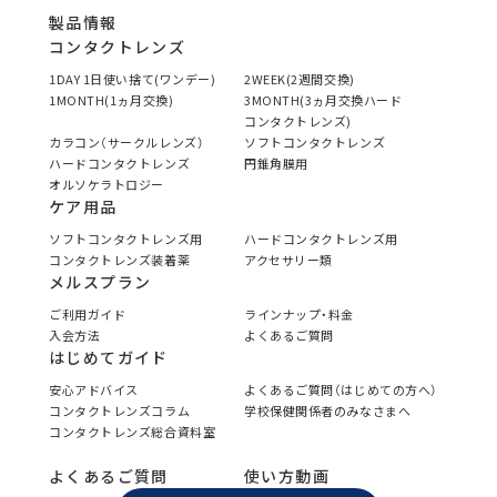
製品情報
コンタクトレンズ
1DAY 1日使い捨て(ワンデー)
2WEEK(2週間交換)
1MONTH(1ヵ月交換)
3MONTH(3ヵ月交換ハード
コンタクトレンズ)
カラコン（サークルレンズ）
ソフトコンタクトレンズ
ハードコンタクトレンズ
円錐角膜用
オルソケラトロジー
ケア用品
ソフトコンタクトレンズ用
ハードコンタクトレンズ用
コンタクトレンズ装着薬
アクセサリー類
メルスプラン
ご利用ガイド
ラインナップ・料金
入会方法
よくあるご質問
はじめてガイド
安心アドバイス
よくあるご質問（はじめての方へ）
コンタクトレンズコラム
学校保健関係者のみなさまへ
コンタクトレンズ総合資料室
よくあるご質問
使い方動画