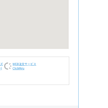
ンズ
WEB注文
サービス
)
ClickMiru