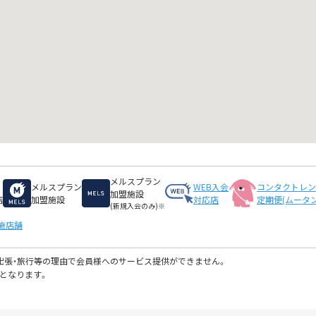
メルスプラン
メルスプラン
WEB入会
コンタクトレ
加盟施設
店
加盟施設
対応店
定期便(ムータン
(新規入会のみ)※
施店舗
・出張・旅行等の理由で会員様へのサービス提供ができません。
となります。