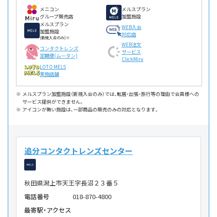
メニコン
メルスプラン
グループ販売店
加盟施設
メルスプラン
WEB入会
加盟施設
対応店
(新規入会のみ)※
WEB注文
コンタクトレンズ
サービス
定期便(ムータン)
ClickMiru
LOTO MELS
実施店舗
メルスプラン加盟施設（新規入会のみ）では、転居・出張・旅行等の理由で会員様への
サービス提供ができません。
アイコンが無い施設は、一部商品の販売のみの対応となります。
追分コンタクトレンズセンター
秋田県潟上市天王字長沼２３番５
電話番号
018-870-4800
最寄駅・アクセス