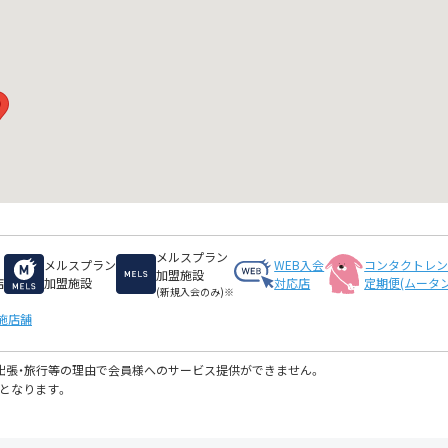
メルスプラン
メルスプラン
WEB入会
コンタクトレ
加盟施設
店
加盟施設
対応店
定期便(ムータン
(新規入会のみ)※
施店舗
・出張・旅行等の理由で会員様へのサービス提供ができません。
となります。