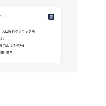
ター
 大仙眼科クリニック隣
130
東口より徒歩2分
日曜・祭日