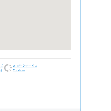
ンズ
WEB注文
サービス
)
ClickMiru