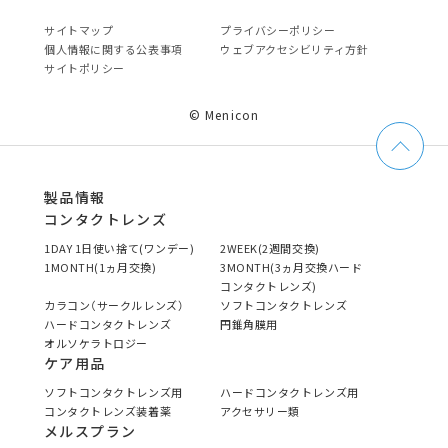
サイトマップ
プライバシーポリシー
個⼈情報に関する公表事項
ウェブアクセシビリティ方針
サイトポリシー
© Menicon
製品情報
コンタクトレンズ
1DAY 1日使い捨て(ワンデー)
2WEEK(2週間交換)
1MONTH(1ヵ月交換)
3MONTH(3ヵ月交換ハード
コンタクトレンズ)
カラコン（サークルレンズ）
ソフトコンタクトレンズ
ハードコンタクトレンズ
円錐角膜用
オルソケラトロジー
ケア用品
ソフトコンタクトレンズ用
ハードコンタクトレンズ用
コンタクトレンズ装着薬
アクセサリー類
メルスプラン