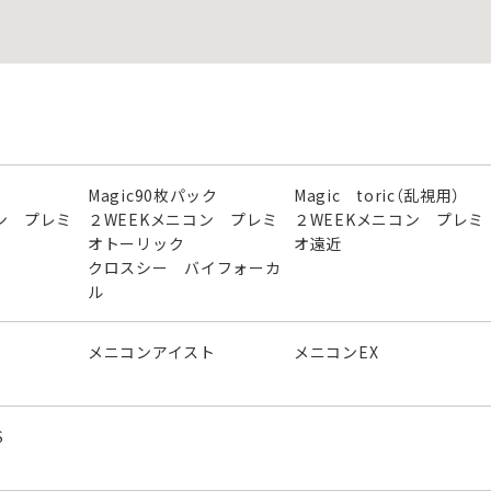
Magic90枚パック
Magic toric（乱視用）
ン プレミ
２WEEKメニコン プレミ
２WEEKメニコン プレミ
オトーリック
オ遠近
クロスシー バイフォーカ
ル
メニコンアイスト
メニコンEX
S