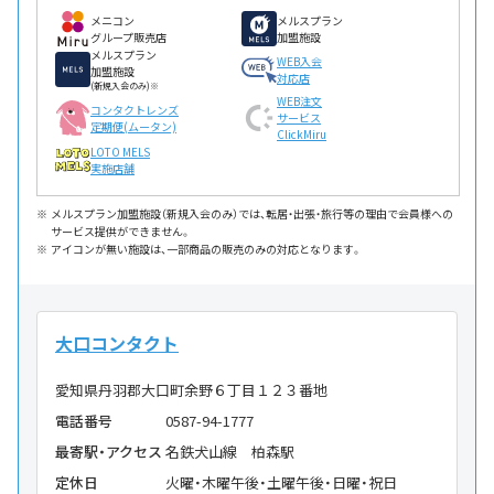
メニコン
メルスプラン
グループ販売店
加盟施設
メルスプラン
WEB入会
加盟施設
対応店
(新規入会のみ)※
WEB注文
コンタクトレンズ
サービス
定期便(ムータン)
ClickMiru
LOTO MELS
実施店舗
メルスプラン加盟施設（新規入会のみ）では、転居・出張・旅行等の理由で会員様への
サービス提供ができません。
アイコンが無い施設は、一部商品の販売のみの対応となります。
大口コンタクト
愛知県丹羽郡大口町余野６丁目１２３番地
電話番号
0587-94-1777
最寄駅・アクセス
名鉄犬山線 柏森駅
定休日
火曜・木曜午後・土曜午後・日曜・祝日