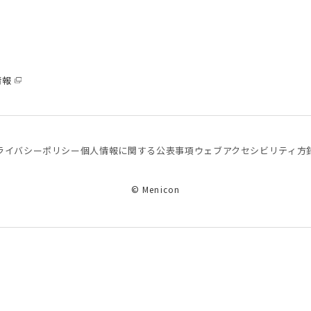
情報
ライバシーポリシー
個⼈情報に関する公表事項
ウェブアクセシビリティ方
© Menicon