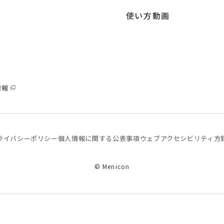
使い方動画
情報
ライバシーポリシー
個⼈情報に関する公表事項
ウェブアクセシビリティ方
© Menicon