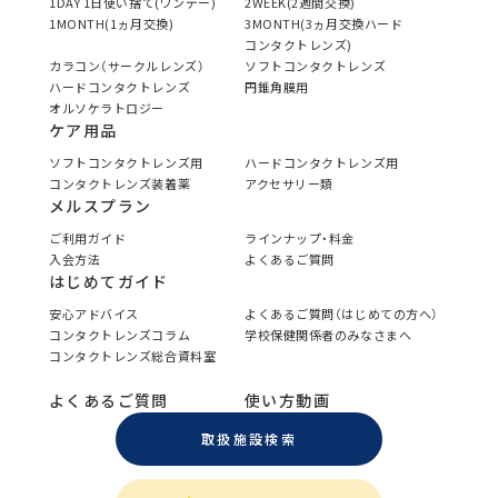
1DAY 1日使い捨て(ワンデー)
2WEEK(2週間交換)
1MONTH(1ヵ月交換)
3MONTH(3ヵ月交換ハード
コンタクトレンズ)
カラコン（サークルレンズ）
ソフトコンタクトレンズ
ハードコンタクトレンズ
円錐角膜用
オルソケラトロジー
ケア用品
ソフトコンタクトレンズ用
ハードコンタクトレンズ用
コンタクトレンズ装着薬
アクセサリー類
メルスプラン
ご利用ガイド
ラインナップ・料金
入会方法
よくあるご質問
はじめてガイド
安心アドバイス
よくあるご質問（はじめての方へ）
コンタクトレンズコラム
学校保健関係者のみなさまへ
コンタクトレンズ総合資料室
よくあるご質問
使い方動画
取扱施設検索