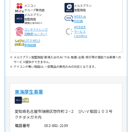
メニコン
メルスプラン
グループ販売店
加盟施設
メルスプラン
WEB入会
加盟施設
対応店
(新規入会のみ)※
WEB注文
コンタクトレンズ
サービス
定期便(ムータン)
ClickMiru
LOTO MELS
実施店舗
メルスプラン加盟施設（新規入会のみ）では、転居・出張・旅行等の理由で会員様への
サービス提供ができません。
アイコンが無い施設は、一部商品の販売のみの対応となります。
東海厚生事業
愛知県名古屋市瑞穂区惣作町２−２ びいＶ堀田１０３号
クチダメガネ内
電話番号
052-881-2109