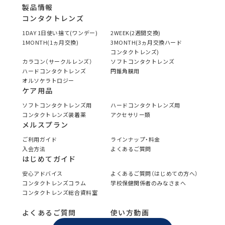
製品情報
コンタクトレンズ
1DAY 1日使い捨て(ワンデー)
2WEEK(2週間交換)
1MONTH(1ヵ月交換)
3MONTH(3ヵ月交換ハード
コンタクトレンズ)
カラコン（サークルレンズ）
ソフトコンタクトレンズ
ハードコンタクトレンズ
円錐角膜用
オルソケラトロジー
ケア用品
ソフトコンタクトレンズ用
ハードコンタクトレンズ用
コンタクトレンズ装着薬
アクセサリー類
メルスプラン
ご利用ガイド
ラインナップ・料金
入会方法
よくあるご質問
はじめてガイド
安心アドバイス
よくあるご質問（はじめての方へ）
コンタクトレンズコラム
学校保健関係者のみなさまへ
コンタクトレンズ総合資料室
よくあるご質問
使い方動画