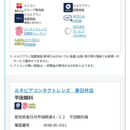
メニコン
メルスプラン
グループ販売店
加盟施設
メルスプラン
WEB入会
加盟施設
対応店
(新規入会のみ)※
WEB注文
コンタクトレンズ
サービス
定期便(ムータン)
ClickMiru
LOTO MELS
実施店舗
メルスプラン加盟施設（新規入会のみ）では、転居・出張・旅行等の理由で会員様への
サービス提供ができません。
アイコンが無い施設は、一部商品の販売のみの対応となります。
ルネピアコンタクトレンズ 春日井店
平田眼科
愛知県春日井市瑞穂通６−２２ 平田眼科隣
電話番号
0568-85-3311