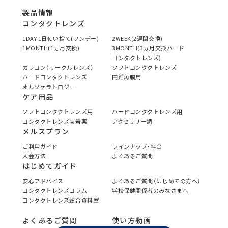
製品情報
コンタクトレンズ
1DAY 1日使い捨て(ワンデー)
2WEEK(2週間交換)
1MONTH(1ヵ月交換)
3MONTH(3ヵ月交換ハード
コンタクトレンズ)
カラコン（サークルレンズ）
ソフトコンタクトレンズ
ハードコンタクトレンズ
円錐角膜用
オルソケラトロジー
ケア用品
ソフトコンタクトレンズ用
ハードコンタクトレンズ用
コンタクトレンズ装着薬
アクセサリー類
メルスプラン
ご利用ガイド
ラインナップ・料金
入会方法
よくあるご質問
はじめてガイド
安心アドバイス
よくあるご質問（はじめての方へ）
コンタクトレンズコラム
学校保健関係者のみなさまへ
コンタクトレンズ総合資料室
よくあるご質問
使い方動画