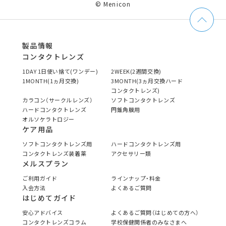
© Menicon
製品情報
コンタクトレンズ
1DAY 1日使い捨て(ワンデー)
2WEEK(2週間交換)
1MONTH(1ヵ月交換)
3MONTH(3ヵ月交換ハード
コンタクトレンズ)
カラコン（サークルレンズ）
ソフトコンタクトレンズ
ハードコンタクトレンズ
円錐角膜用
オルソケラトロジー
ケア用品
ソフトコンタクトレンズ用
ハードコンタクトレンズ用
コンタクトレンズ装着薬
アクセサリー類
メルスプラン
ご利用ガイド
ラインナップ・料金
入会方法
よくあるご質問
はじめてガイド
安心アドバイス
よくあるご質問（はじめての方へ）
コンタクトレンズコラム
学校保健関係者のみなさまへ