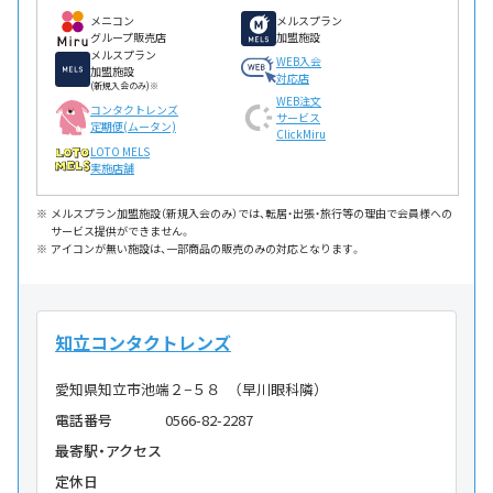
メニコン
メルスプラン
グループ販売店
加盟施設
メルスプラン
WEB入会
加盟施設
対応店
(新規入会のみ)※
WEB注文
コンタクトレンズ
サービス
定期便(ムータン)
ClickMiru
LOTO MELS
実施店舗
メルスプラン加盟施設（新規入会のみ）では、転居・出張・旅行等の理由で会員様への
サービス提供ができません。
アイコンが無い施設は、一部商品の販売のみの対応となります。
知立コンタクトレンズ
愛知県知立市池端２−５８ （早川眼科隣）
電話番号
0566-82-2287
最寄駅・アクセス
定休日