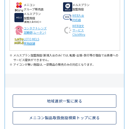
メニコン
メルスプラン
グループ販売店
加盟施設
メルスプラン
WEB入会
加盟施設
対応店
(新規入会のみ)※
WEB注文
コンタクトレンズ
サービス
定期便(ムータン)
ClickMiru
LOTO MELS
実施店舗
メルスプラン加盟施設（新規入会のみ）では、転居・出張・旅行等の理由で会員様への
サービス提供ができません。
アイコンが無い施設は、一部商品の販売のみの対応となります。
地域選択一覧に戻る
メニコン製品取扱施設検索トップに戻る