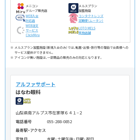
メニコン
メルスプラン
グループ販売店
加盟施設
WEB入会
コンタクトレンズ
対応店
定期便（ムータン）
WEB注文
LOTO MELS
サービス
実施店舗
ClickMiru
メルスプラン加盟施設（新規入会のみ）では、転居・出張・旅行等の理由で会員様への
サービス提供ができません。
アイコンが無い施設は、一部商品の販売のみの対応となります。
アルファサポート
はなわ眼科
山梨県南アルプス市在家塚６４１−２
電話番号
055-288-0852
最寄駅・アクセス
定休日
水曜･土曜午後･日曜･祝日