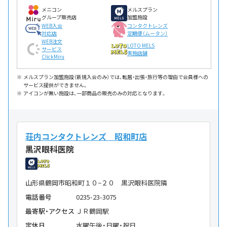
メニコン
メルスプラン
グループ販売店
加盟施設
WEB入会
コンタクトレンズ
対応店
定期便（ムータン）
WEB注文
LOTO MELS
サービス
実施店舗
ClickMiru
メルスプラン加盟施設（新規入会のみ）では、転居・出張・旅行等の理由で会員様への
サービス提供ができません。
アイコンが無い施設は、一部商品の販売のみの対応となります。
荘内コンタクトレンズ 昭和町店
黒沢眼科医院
山形県鶴岡市昭和町１０−２０ 黒沢眼科医院隣
電話番号
0235-23-3075
最寄駅・アクセス
ＪＲ鶴岡駅
定休日
水曜午後・日曜・祝日