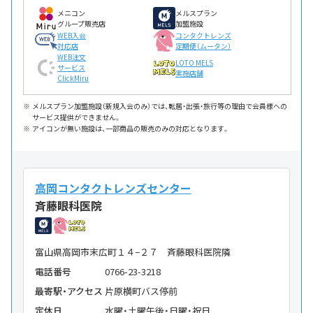
メニコン
メルスプラン
グループ販売店
加盟施設
WEB入会
コンタクトレンズ
対応店
定期便（ムータン）
WEB注文
LOTO MELS
サービス
実施店舗
ClickMiru
メルスプラン加盟施設（新規入会のみ）では、転居・出張・旅行等の理由で会員様への
サービス提供ができません。
アイコンが無い施設は、一部商品の販売のみの対応となります。
高岡コンタクトレンズセンター
斉藤眼科医院
富山県高岡市末広町１４−２７ 斉藤眼科医院隣
電話番号
0766-23-3218
最寄駅・アクセス
片原横町バス停前
定休日
水曜・土曜午後・日曜・祝日