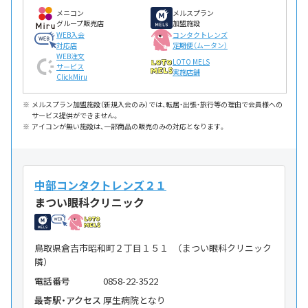
メニコン
メルスプラン
グループ販売店
加盟施設
WEB入会
コンタクトレンズ
対応店
定期便（ムータン）
WEB注文
LOTO MELS
サービス
実施店舗
ClickMiru
メルスプラン加盟施設（新規入会のみ）では、転居・出張・旅行等の理由で会員様への
サービス提供ができません。
アイコンが無い施設は、一部商品の販売のみの対応となります。
中部コンタクトレンズ２１
まつい眼科クリニック
鳥取県倉吉市昭和町２丁目１５１ （まつい眼科クリニック
隣）
電話番号
0858-22-3522
最寄駅・アクセス
厚生病院となり