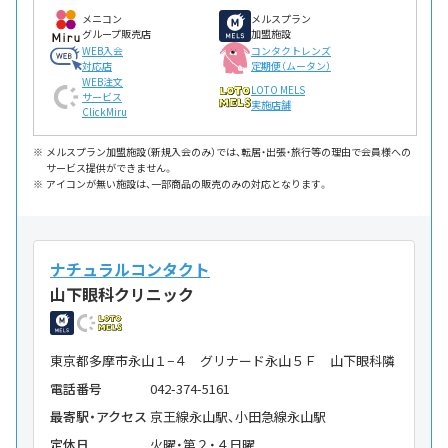
メニコン
メルスプラン
グループ販売店
加盟施設
WEB入会
コンタクトレンズ
対応店
定期便（ムータン）
WEB注文
LOTO MELS
サービス
実施店舗
ClickMiru
メルスプラン加盟施設（新規入会のみ）では、転居・出張・旅行等の理由で会員様への
サービス提供ができません。
アイコンが無い施設は、一部商品の販売のみの対応となります。
ナチュラルコンタクト
山下眼科クリニック
東京都多摩市永山１−４ グリナード永山５Ｆ 山下眼科隣
電話番号
042-374-5161
最寄駅・アクセス
京王線永山駅、小田急線永山駅
定休日
火曜・第２・４日曜