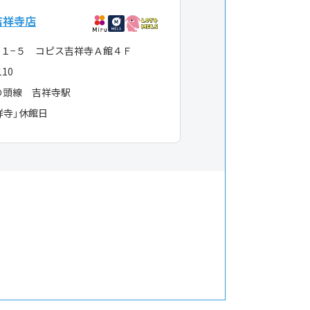
吉祥寺店
１１−５ コピス吉祥寺Ａ館４Ｆ
110
の頭線 吉祥寺駅
祥寺」休館日