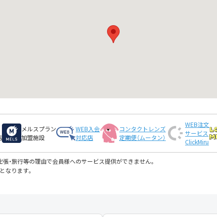
WEB注文
メルスプラン
WEB入会
コンタクトレンズ
サービス
店
加盟施設
対応店
定期便（ムータン）
ClickMiru
・出張・旅行等の理由で会員様へのサービス提供ができません。
となります。