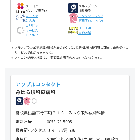
メニコン
メルスプラン
グループ販売店
加盟施設
WEB入会
コンタクトレンズ
対応店
定期便（ムータン）
WEB注文
LOTO MELS
サービス
実施店舗
ClickMiru
メルスプラン加盟施設（新規入会のみ）では、転居・出張・旅行等の理由で会員様への
サービス提供ができません。
アイコンが無い施設は、一部商品の販売のみの対応となります。
アップルコンタクト
みはら眼科皮膚科
島根県出雲市今市町３１５ みはら眼科皮膚科隣
電話番号
0853-23-5005
最寄駅・アクセス
ＪＲ 出雲市駅
定休日
火曜午後・木曜午後・土曜午後・日曜・祝日