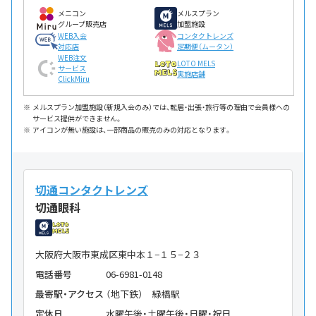
メニコン
メルスプラン
グループ販売店
加盟施設
WEB入会
コンタクトレンズ
対応店
定期便（ムータン）
WEB注文
LOTO MELS
サービス
実施店舗
ClickMiru
メルスプラン加盟施設（新規入会のみ）では、転居・出張・旅行等の理由で会員様への
サービス提供ができません。
アイコンが無い施設は、一部商品の販売のみの対応となります。
切通コンタクトレンズ
切通眼科
大阪府大阪市東成区東中本１−１５−２３
電話番号
06-6981-0148
最寄駅・アクセス
（地下鉄） 緑橋駅
定休日
水曜午後・土曜午後・日曜・祝日