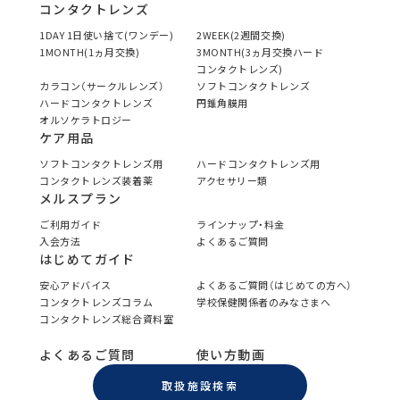
コンタクトレンズ
1DAY 1日使い捨て(ワンデー)
2WEEK(2週間交換)
1MONTH(1ヵ月交換)
3MONTH(3ヵ月交換ハード
コンタクトレンズ)
カラコン（サークルレンズ）
ソフトコンタクトレンズ
ハードコンタクトレンズ
円錐角膜用
オルソケラトロジー
ケア用品
ソフトコンタクトレンズ用
ハードコンタクトレンズ用
コンタクトレンズ装着薬
アクセサリー類
メルスプラン
ご利用ガイド
ラインナップ・料金
入会方法
よくあるご質問
はじめてガイド
安心アドバイス
よくあるご質問（はじめての方へ）
コンタクトレンズコラム
学校保健関係者のみなさまへ
コンタクトレンズ総合資料室
よくあるご質問
使い方動画
取扱施設検索