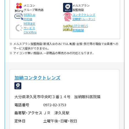
メニコン
メルスプラン
グループ販売店
加盟施設
WEB入会
コンタクトレンズ
対応店
定期便（ムータン）
WEB注文
LOTO MELS
サービス
実施店舗
ClickMiru
メルスプラン加盟施設（新規入会のみ）では、転居・出張・旅行等の理由で会員様への
サービス提供ができません。
アイコンが無い施設は、一部商品の販売のみの対応となります。
加納コンタクトレンズ
大分県津久見市中央町３番１４号 加納眼科医院隣
電話番号
0972-82-3753
最寄駅・アクセス
ＪＲ 津久見駅
定休日
土曜午後・日曜・祝日