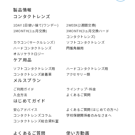
製品情報
コンタクトレンズ
1DAY 1日使い捨て(ワンデー)
2WEEK(2週間交換)
1MONTH(1ヵ月交換)
3MONTH(3ヵ月交換ハード
コンタクトレンズ)
カラコン（サークルレンズ）
ソフトコンタクトレンズ
ハードコンタクトレンズ
円錐角膜用
オルソケラトロジー
ケア用品
ソフトコンタクトレンズ用
ハードコンタクトレンズ用
コンタクトレンズ装着薬
アクセサリー類
メルスプラン
ご利用ガイド
ラインナップ・料金
入会方法
よくあるご質問
はじめてガイド
安心アドバイス
よくあるご質問（はじめての方へ）
コンタクトレンズコラム
学校保健関係者のみなさまへ
コンタクトレンズ総合資料室
よくあるご質問
使い方動画