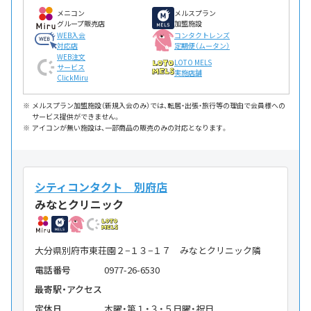
メニコン
メルスプラン
グループ販売店
加盟施設
WEB入会
コンタクトレンズ
対応店
定期便（ムータン）
WEB注文
LOTO MELS
サービス
実施店舗
ClickMiru
メルスプラン加盟施設（新規入会のみ）では、転居・出張・旅行等の理由で会員様への
サービス提供ができません。
アイコンが無い施設は、一部商品の販売のみの対応となります。
シティコンタクト 別府店
みなとクリニック
大分県別府市東荘園２−１３−１７ みなとクリニック隣
電話番号
0977-26-6530
最寄駅・アクセス
定休日
木曜・第１・３・５日曜・祝日