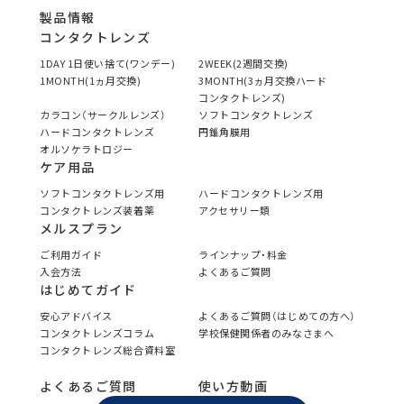
製品情報
コンタクトレンズ
1DAY 1日使い捨て(ワンデー)
2WEEK(2週間交換)
1MONTH(1ヵ月交換)
3MONTH(3ヵ月交換ハード
コンタクトレンズ)
カラコン（サークルレンズ）
ソフトコンタクトレンズ
ハードコンタクトレンズ
円錐角膜用
オルソケラトロジー
ケア用品
ソフトコンタクトレンズ用
ハードコンタクトレンズ用
コンタクトレンズ装着薬
アクセサリー類
メルスプラン
ご利用ガイド
ラインナップ・料金
入会方法
よくあるご質問
はじめてガイド
安心アドバイス
よくあるご質問（はじめての方へ）
コンタクトレンズコラム
学校保健関係者のみなさまへ
コンタクトレンズ総合資料室
よくあるご質問
使い方動画